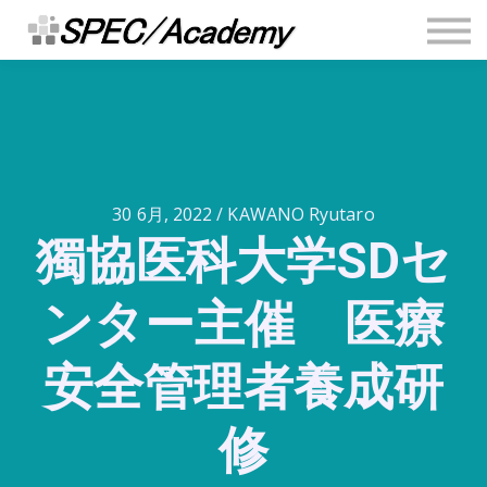
連絡先
安全推進ブログ
Sign in
Sign up
30 6月, 2022 / KAWANO Ryutaro
獨協医科大学SDセ
ンター主催 医療
安全管理者養成研
修