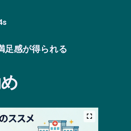
4s
満足感が得られる
勧め