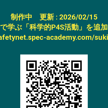
制作中 更新 : 2026/02/15
で学ぶ「科学的P4S活動」を追
safetynet.spec-academy.com/su